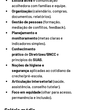
Escuta ativa
 e comunicação 
acolhedora com famílias e equipe.
Organização
 (calendário, compras, 
documentos, relatórios).
Gestão de pessoas
 (formação, 
mediação de conflitos, feedback).
Planejamento e 
monitoramento
 (metas claras e 
indicadores simples).
Conhecimento 
prático
 de 
Diretrizes/BNCC
 e 
princípios do 
SUAS
.
Noções de higiene e 
segurança
 aplicadas ao cotidiano da 
creche/pré-escola.
Articulação intersetorial
 (saúde, 
assistência, conselho tutelar).
Foco em equidade
 (olhar para acesso, 
permanência e inclusão).
Salário médio