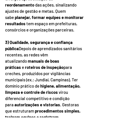
reordenamento
 das ações, sinalizando 
ajustes de gestão e metas. Quem 
sabe 
planejar, formar equipes e monitorar 
resultados
 tem espaço em prefeituras, 
consórcios e organizações parceiras.
3) Qualidade, segurança e confiança 
pública
Depois de aprendizados sanitários 
recentes, as redes vêm 
atualizando 
manuais de boas 
práticas
 e 
roteiros de inspeção
para 
creches, produzidos por vigilâncias 
municipais (ex.: Jundiaí, Campinas). Ter 
domínio prático de 
higiene, alimentação, 
limpeza e controle de riscos
 virou 
diferencial competitivo e condição 
para 
autorizações e vistorias
. Gestoras 
que estruturam 
procedimentos simples, 
treinam equipes e registram 
evidências
 agregam valor imediato.