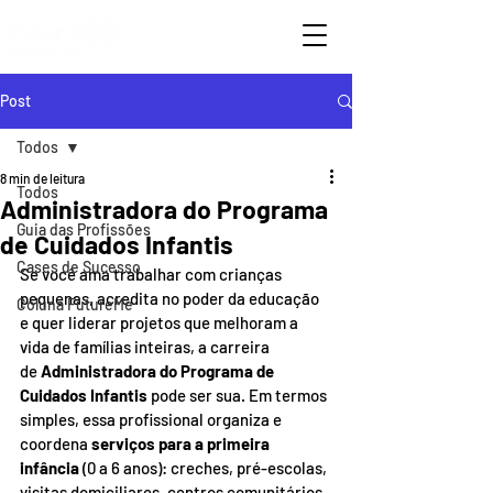
Post
Todos
8 min de leitura
Todos
Administradora do Programa
Guia das Profissões
de Cuidados Infantis
Cases de Sucesso
Se você ama trabalhar com crianças 
pequenas, acredita no poder da educação 
Coluna FutureMe
e quer liderar projetos que melhoram a 
vida de famílias inteiras, a carreira 
de 
Administradora do Programa de 
Cuidados Infantis
 pode ser sua. Em termos 
simples, essa profissional organiza e 
coordena 
serviços para a primeira 
infância
 (0 a 6 anos): creches, pré-escolas, 
visitas domiciliares, centros comunitários, 