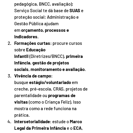
pedagógica, BNCC, avaliação); 
Serviço Social te dá base de 
SUAS
 e 
proteção social; Administração e 
Gestão Pública ajudam 
em 
orçamento, processos e 
indicadores
.
Formações curtas
: procure cursos 
sobre 
Educação 
Infantil
 (Diretrizes/BNCC), 
primeira 
infância
, 
gestão de projetos 
sociais
, 
monitoramento e avaliação
.
Vivência de campo
: 
busque 
estágio/voluntariado
 em 
creche, pré-escola, CRAS, projetos de 
parentalidade ou 
programas de 
visitas
 (como o Criança Feliz). Isso 
mostra como a rede funciona na 
prática.
Intersetorialidade
: estude o 
Marco 
Legal da Primeira Infância
 e o 
ECA
, 