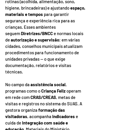
rotinas (acolhida, alimentação, sono, 
higiene, brincadeiras) e ajustando 
espaço, 
materiais e tempos
 para garantir 
segurança e experiência rica para as 
crianças. Esses ambientes 
seguem 
Diretrizes/BNCC
 e normas locais 
de 
autorização e supervisão
; em várias 
cidades, conselhos municipais atualizam 
procedimentos para funcionamento de 
unidades privadas — o que exige 
documentação, relatórios e visitas 
técnicas.
No campo da 
assistência social
, 
programas como o 
Criança Feliz
 operam 
em rede com 
CRAS/CREAS
, metas de 
visitas e registros no sistema do SUAS. A 
gestora organiza 
formação das 
visitadoras
, acompanha 
indicadores
 e 
cuida de 
integração com saúde e 
educação
. Materiais do Ministério 