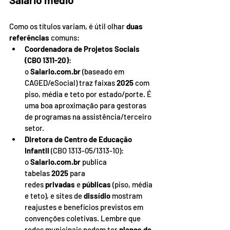
Como os títulos variam, é útil olhar 
duas 
referências
 comuns:
Coordenadora de Projetos Sociais 
(CBO 1311-20)
: 
o 
Salario.com.br
 (baseado em 
CAGED/eSocial) traz faixas 
2025
 com 
piso, média e teto por estado/porte. É 
uma boa aproximação para gestoras 
de programas na assistência/terceiro 
setor.
Diretora de Centro de Educação 
Infantil
 (CBO 1313-05/1313-10): 
o 
Salario.com.br
 publica 
tabelas 
2025
 para 
redes 
privadas
 e 
públicas
 (piso, média 
e teto), e sites de 
dissídio
 mostram 
reajustes e benefícios previstos em 
convenções coletivas. Lembre que 
redes municipais podem ter 
planos de 