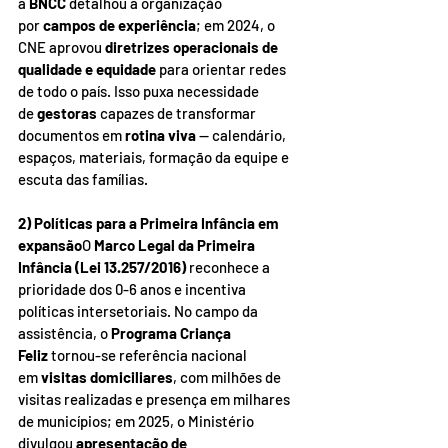
a 
BNCC
 detalhou a organização 
por 
campos de experiência
; em 2024, o 
CNE aprovou 
diretrizes operacionais de 
qualidade e equidade
 para orientar redes 
de todo o país. Isso puxa necessidade 
de 
gestoras
 capazes de transformar 
documentos em 
rotina viva
 — calendário, 
espaços, materiais, formação da equipe e 
escuta das famílias.
2) Políticas para a Primeira Infância em 
expansão
O 
Marco Legal da Primeira 
Infância (Lei 13.257/2016)
 reconhece a 
prioridade dos 0-6 anos e incentiva 
políticas intersetoriais. No campo da 
assistência, o 
Programa Criança 
Feliz
 tornou-se referência nacional 
em 
visitas domiciliares
, com milhões de 
visitas realizadas e presença em milhares 
de municípios; em 2025, o Ministério 
divulgou 
apresentação de 