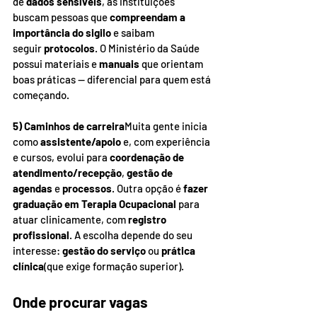
de 
dados sensíveis
, as instituições 
buscam pessoas que 
compreendam a 
importância do sigilo
 e saibam 
seguir 
protocolos
. O Ministério da Saúde 
possui materiais e 
manuais 
que orientam 
boas práticas — diferencial para quem está 
começando.
5) Caminhos de carreira
Muita gente inicia 
como 
assistente/apoio
 e, com experiência 
e cursos, evolui para 
coordenação de 
atendimento/recepção
, 
gestão de 
agendas
 e 
processos
. Outra opção é 
fazer 
graduação em Terapia Ocupacional
 para 
atuar clinicamente, com 
registro 
profissional
. A escolha depende do seu 
interesse: 
gestão do serviço
 ou 
prática 
clínica
(que exige formação superior).
Onde procurar vagas