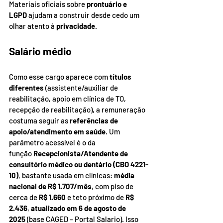
Materiais oficiais sobre 
prontuário e 
LGPD
 ajudam a construir desde cedo um 
olhar atento à 
privacidade
.
Salário médio
Como esse cargo aparece com 
títulos 
diferentes
 (assistente/auxiliar de 
reabilitação, apoio em clínica de TO, 
recepção de reabilitação), a remuneração 
costuma seguir as 
referências de 
apoio/atendimento em saúde
. Um 
parâmetro acessível é o da 
função 
Recepcionista/Atendente de 
consultório médico ou dentário (CBO 4221-
10)
, bastante usada em clínicas: 
média 
nacional de R$ 1.707/mês
, com piso de 
cerca de 
R$ 1.660
 e teto próximo de 
R$ 
2.436
, 
atualizado em 6 de agosto de 
2025
 (base CAGED – Portal Salario). Isso 