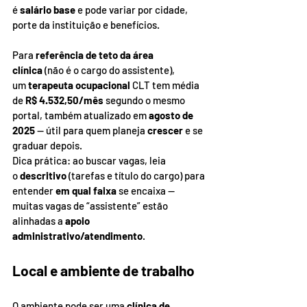
é 
salário base
 e pode variar por cidade, 
porte da instituição e benefícios.
Para 
referência de teto da área 
clínica
 (não é o cargo do assistente), 
um 
terapeuta ocupacional
 CLT tem média 
de 
R$ 4.532,50/mês
 segundo o mesmo 
portal, também atualizado em 
agosto de 
2025
 — útil para quem planeja 
crescer
 e se 
graduar depois.
Dica prática: ao buscar vagas, leia 
o 
descritivo
 (tarefas e título do cargo) para 
entender 
em qual faixa
 se encaixa — 
muitas vagas de “assistente” estão 
alinhadas a 
apoio 
administrativo/atendimento
.
Local e ambiente de trabalho
O ambiente pode ser uma 
clínica de 