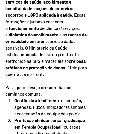
serviços de saúde
, 
acolhimento e 
hospitalidade
, 
noções de primeiros 
socorros
 e 
LGPD aplicada à saúde
. Essas 
formações ajudam a entender 
o 
funcionamento
 de clínicas/serviços, 
a 
dinâmica do acolhimento
 e as 
regras de 
privacidade
 em prontuários e dados 
sensíveis. O Ministério da Saúde 
publica 
manuais
 de uso do prontuário 
eletrônico na APS e materiais sobre 
boas 
práticas de proteção de dados
, úteis para 
quem atua no front.
Para quem deseja 
crescer
, há dois 
caminhos comuns:
Gestão do atendimento
 (recepção, 
agendas, fluxos, indicadores simples, 
coordenação de equipe de apoio);
Profissão clínica
: cursar 
graduação 
em Terapia Ocupacional
 (ou áreas 
afins, como Fonoaudiologia, 