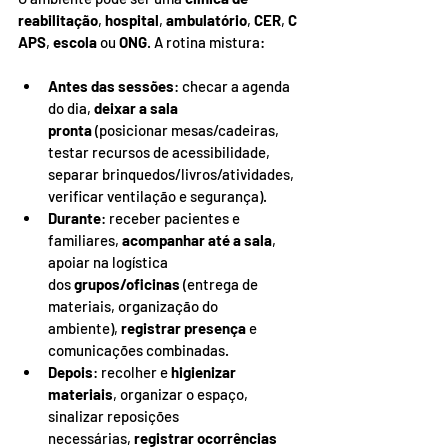
reabilitação
, 
hospital
, 
ambulatório
, 
CER
, 
C
APS
, 
escola
 ou 
ONG
. A rotina mistura:
Antes das sessões
: checar a agenda 
do dia, 
deixar a sala 
pronta
 (posicionar mesas/cadeiras, 
testar recursos de acessibilidade, 
separar brinquedos/livros/atividades, 
verificar ventilação e segurança).
Durante
: receber pacientes e 
familiares, 
acompanhar até a sala
, 
apoiar na logística 
dos 
grupos/oficinas
 (entrega de 
materiais, organização do 
ambiente), 
registrar presença
 e 
comunicações combinadas.
Depois
: recolher e 
higienizar 
materiais
, organizar o espaço, 
sinalizar reposições 
necessárias, 
registrar ocorrências 