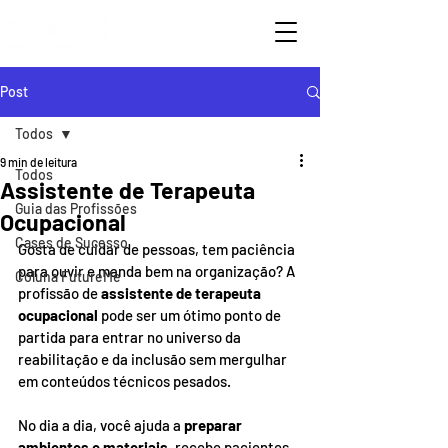
Post
Todos
9 min de leitura
Todos
Assistente de Terapeuta
Guia das Profissões
Ocupacional
Cases de Sucesso
Gosta de cuidar de pessoas, tem paciência 
para ouvir e manda bem na organização? A 
Coluna FutureMe
profissão de 
assistente de terapeuta 
ocupacional
 pode ser um ótimo ponto de 
partida para entrar no universo da 
reabilitação e da inclusão sem mergulhar 
em conteúdos técnicos pesados. 
No dia a dia, você ajuda a 
preparar 
ambientes e materiais
, recebe pacientes 