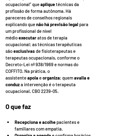
ocupacional” que 
aplique
 técnicas da 
profissão de forma autônoma. Há 
pareceres de conselhos regionais 
explicando que 
não há previsão legal
 para 
um profissional de nível 
médio 
executar
 atos de terapia 
ocupacional; as técnicas terapêuticas 
são 
exclusivas
 de fisioterapeutas e 
terapeutas ocupacionais, conforme o 
Decreto-Lei nº 938/1969 e normas do 
COFFITO. Na prática, o 
assistente 
apoia
 e 
organiza
; quem 
avalia e 
conduz
 a intervenção é o terapeuta 
ocupacional, CBO 2239-05.
O que faz
Recepciona e acolhe
 pacientes e 
familiares com empatia.
Organiza a agenda
 e confirma horários 