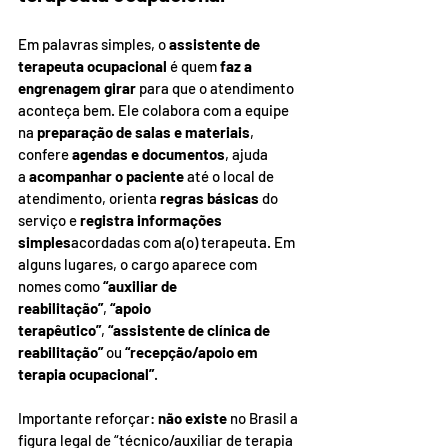
Em palavras simples, o 
assistente de 
terapeuta ocupacional
 é quem 
faz a 
engrenagem girar
 para que o atendimento 
aconteça bem. Ele colabora com a equipe 
na 
preparação de salas e materiais
, 
confere 
agendas e documentos
, ajuda 
a 
acompanhar o paciente
 até o local de 
atendimento, orienta 
regras básicas
 do 
serviço e 
registra informações 
simples
acordadas com a(o) terapeuta. Em 
alguns lugares, o cargo aparece com 
nomes como 
“auxiliar de 
reabilitação”
, 
“apoio 
terapêutico”
, 
“assistente de clínica de 
reabilitação”
 ou 
“recepção/apoio em 
terapia ocupacional”
.
Importante reforçar: 
não existe
 no Brasil a 
figura legal de “técnico/auxiliar de terapia 