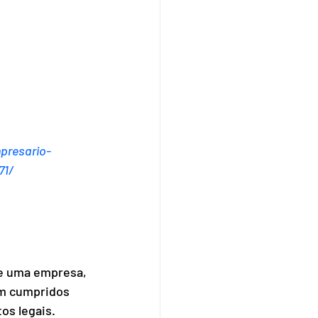
presario-
71/
de uma empresa, 
am cumpridos 
s legais. 