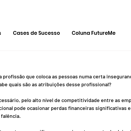
HOME
QUEM SOMOS
BLOG
FAQ
CONTAT
s
Cases de Sucesso
Coluna FutureMe
a profissão que coloca as pessoas numa certa inseguran
be quais são as atribuições desse profissional?   
cessário, pelo alto nível de competitividade entre as emp
cional pode ocasionar perdas financeiras significativas e
alência.  