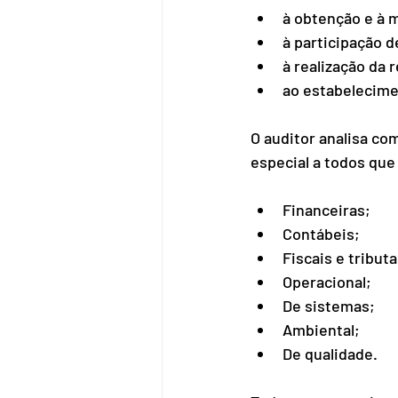
à obtenção e à 
à participação d
à realização da 
ao estabelecime
O auditor analisa co
especial a todos que
Financeiras; 
Contábeis; 
Fiscais e tributa
Operacional; 
De sistemas; 
Ambiental; 
De qualidade. 