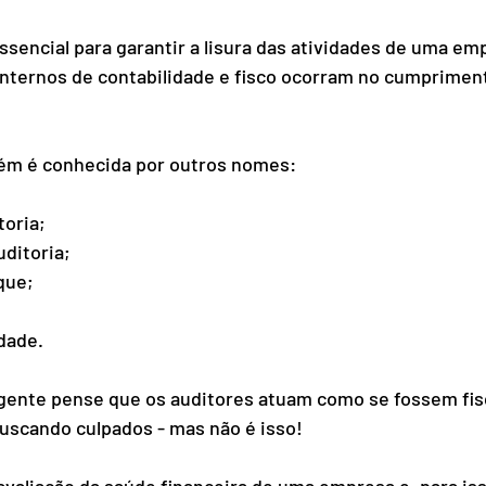
essencial para garantir a lisura das atividades de uma em
nternos de contabilidade e fisco ocorram no cumpriment
ém é conhecida por outros nomes: 
toria; 
ditoria; 
que; 
 
dade. 
ente pense que os auditores atuam como se fossem fisc
uscando culpados - mas não é isso! 
 avaliação da saúde financeira de uma empresa e, para iss