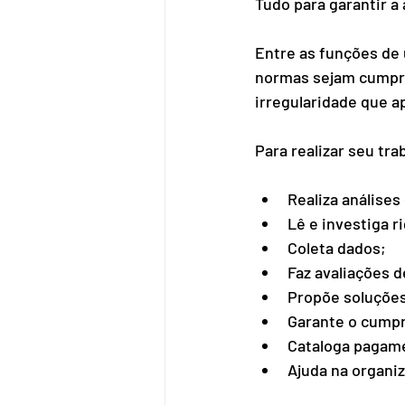
Tudo para garantir a
Entre as funções de
normas sejam cumprid
irregularidade que a
Para realizar seu trab
Realiza análise
Lê e investiga 
Coleta dados; 
Faz avaliações d
Propõe soluções
Garante o cumpr
Cataloga pagame
Ajuda na organiz