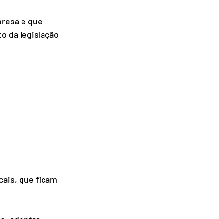
presa e que 
o da legislação 
ais, que ficam 
o, adentra 