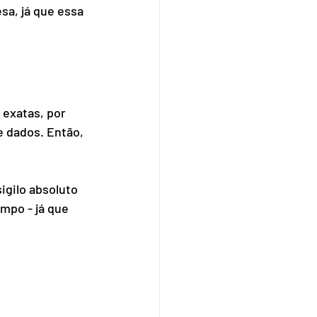
a, já que essa 
 exatas, por 
e dados. Então, 
igilo absoluto 
mpo - já que 