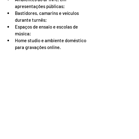
apresentações públicas;
Bastidores, camarins e veículos 
durante turnês;
Espaços de ensaio e escolas de 
música;
Home studio e ambiente doméstico 
para gravações online.
Além disso, com a digitalização, muitos 
cantores também trabalham de casa, 
produzindo vídeos, lives e conteúdos para 
plataformas como YouTube, TikTok, 
Instagram e Spotify. Essa realidade exige 
organização, criatividade e 
conhecimentos de tecnologia básica de 
gravação e edição.
Mercado de trabalho