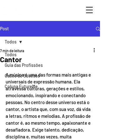
Post
Todos
7 min de leitura
Todos
Cantor
Guia das Profissões
A música é uma das formas mais antigas e 
Cases de Sucesso
universais de expressão humana. Ela 
Coluna FutureMe
atravessa culturas, gerações e estilos, 
emocionando, inspirando e conectando 
pessoas. No centro desse universo está o 
cantor, o artista que, com sua voz, dá vida 
a letras, ritmos e melodias. A profissão de 
cantor é, ao mesmo tempo, apaixonante e 
desafiadora. Exige talento, dedicação, 
disciplina e, muitas vezes, muita 