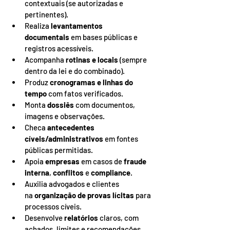
contextuais (se autorizadas e 
pertinentes).
Realiza 
levantamentos 
documentais
 em bases públicas e 
registros acessíveis.
Acompanha 
rotinas e locais
 (sempre 
dentro da lei e do combinado).
Produz 
cronogramas e linhas do 
tempo
 com fatos verificados.
Monta 
dossiês
 com documentos, 
imagens e observações.
Checa 
antecedentes 
cíveis/administrativos
 em fontes 
públicas permitidas.
Apoia 
empresas
 em casos de 
fraude 
interna
, 
conflitos
 e 
compliance
.
Auxilia advogados e clientes 
na 
organização de provas lícitas
 para 
processos cíveis.
Desenvolve 
relatórios
 claros, com 
achados, limites e recomendações.