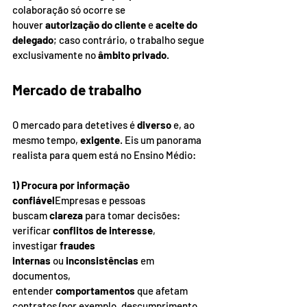
colaboração só ocorre se 
houver 
autorização do cliente
 e 
aceite do 
delegado
; caso contrário, o trabalho segue 
exclusivamente no 
âmbito privado
.
Mercado de trabalho
O mercado para detetives é 
diverso
 e, ao 
mesmo tempo, 
exigente
. Eis um panorama 
realista para quem está no Ensino Médio:
1) Procura por informação 
confiável
Empresas e pessoas 
buscam 
clareza
 para tomar decisões: 
verificar 
conflitos de interesse
, 
investigar 
fraudes 
internas
 ou 
inconsistências
 em 
documentos, 
entender 
comportamentos
 que afetam 
contratos (por exemplo, descumprimento 