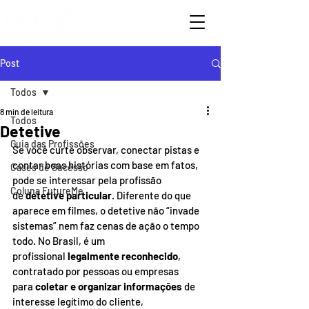
Post
Todos
8 min de leitura
Todos
Detetive
Guia das Profissões
Se você curte observar, conectar pistas e 
contar boas histórias com base em fatos, 
Cases de Sucesso
pode se interessar pela profissão 
Coluna FutureMe
de 
detetive particular
. Diferente do que 
aparece em filmes, o detetive não “invade 
sistemas” nem faz cenas de ação o tempo 
todo. No Brasil, é um 
profissional 
legalmente reconhecido
, 
contratado por pessoas ou empresas 
para 
coletar e organizar informações
 de 
interesse legítimo do cliente, 