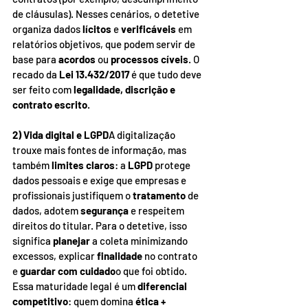
de cláusulas). Nesses cenários, o detetive 
organiza dados 
lícitos
 e 
verificáveis
 em 
relatórios objetivos, que podem servir de 
base para 
acordos
 ou 
processos cíveis
. O 
recado da 
Lei 13.432/2017
 é que tudo deve 
ser feito com 
legalidade, discrição e 
contrato escrito
.
2) Vida digital e LGPD
A digitalização 
trouxe mais fontes de informação, mas 
também 
limites claros
: a 
LGPD
 protege 
dados pessoais e exige que empresas e 
profissionais justifiquem o 
tratamento
 de 
dados, adotem 
segurança
 e respeitem 
direitos do titular. Para o detetive, isso 
significa 
planejar
 a coleta minimizando 
excessos, explicar 
finalidade
 no contrato 
e 
guardar com cuidado
o que foi obtido. 
Essa maturidade legal é um 
diferencial 
competitivo
: quem domina 
ética + 