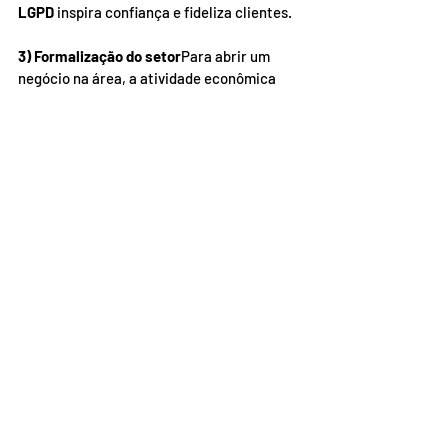
LGPD
 inspira confiança e fideliza clientes.
3) Formalização do setor
Para abrir um 
negócio na área, a atividade econômica 
costuma usar o 
CNAE 8030-7/00 – 
atividades de investigação particular
. 
Bases públicas e de mercado mostram que 
há 
empresas dessa natureza em diversos 
estados
, com maior concentração em 
centros urbanos (ex.: SP aparece com mais 
cadastros). Além disso, 
não é MEI
 — o 
recomendado é abrir 
microempresa
 com 
apoio contábil. Essa formalização ajuda 
na 
emissão de notas
, na 
credibilidade
 com 
clientes corporativos e no acesso 
a 
contratos
.
4) Onde surgem as oportunidades
Empresarial
: compliance, auditorias 
internas, prevenção de perdas e 