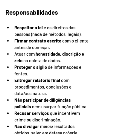
Responsabilidades
Respeitar a lei
 e os direitos das 
pessoas (nada de métodos ilegais).
Firmar contrato escrito
 com o cliente 
antes de começar.
Atuar com 
honestidade, discrição e 
zelo
 na coleta de dados.
Proteger o sigilo
 de informações e 
fontes.
Entregar relatório final
 com 
procedimentos, conclusões e 
data/assinatura.
Não participar de diligências 
policiais
 nem usurpar função pública.
Recusar serviços
 que incentivem 
crime ou discriminação.
Não divulgar
 meios/resultados 
obtidos, salvo em defesa própria.