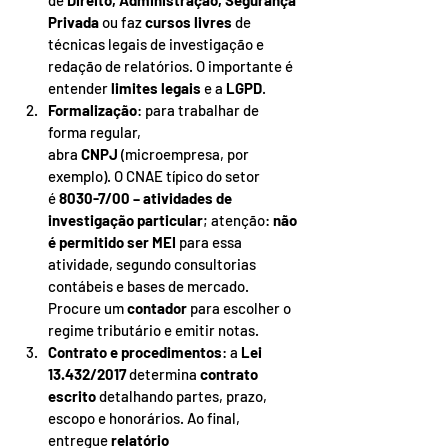
de 
Direito, Administração, Segurança 
Privada
 ou faz 
cursos livres
 de 
técnicas legais de investigação e 
redação de relatórios. O importante é 
entender 
limites legais
 e a 
LGPD
.
Formalização
: para trabalhar de 
forma regular, 
abra 
CNPJ
 (microempresa, por 
exemplo). O CNAE típico do setor 
é 
8030-7/00 – atividades de 
investigação particular
; atenção: 
não 
é permitido ser MEI
 para essa 
atividade, segundo consultorias 
contábeis e bases de mercado. 
Procure um 
contador
 para escolher o 
regime tributário e emitir notas.
Contrato e procedimentos
: a 
Lei 
13.432/2017
 determina 
contrato 
escrito
 detalhando partes, prazo, 
escopo e honorários. Ao final, 
entregue 
relatório 