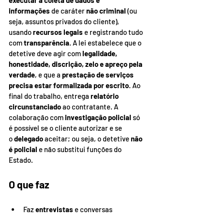
executar a coleta de dados e 
informações
 de caráter 
não criminal
 (ou 
seja, assuntos privados do cliente), 
usando 
recursos legais
 e registrando tudo 
com 
transparência
. A lei estabelece que o 
detetive deve agir com 
legalidade, 
honestidade, discrição, zelo e apreço pela 
verdade
, e que a 
prestação de serviços 
precisa estar formalizada por escrito
. Ao 
final do trabalho, entrega 
relatório 
circunstanciado
 ao contratante. A 
colaboração com 
investigação policial
 só 
é possível se o cliente autorizar e se 
o 
delegado
 aceitar; ou seja, o detetive 
não 
é policial
 e não substitui funções do 
Estado.
O que faz
Faz 
entrevistas
 e conversas 