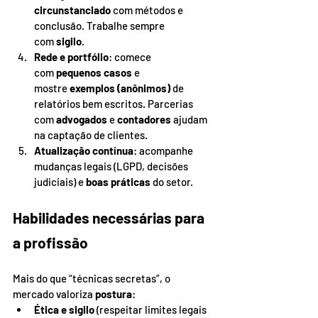
circunstanciado
 com métodos e 
conclusão. Trabalhe sempre 
com 
sigilo
.
Rede e portfólio
: comece 
com 
pequenos casos
 e 
mostre 
exemplos (anônimos)
 de 
relatórios bem escritos. Parcerias 
com 
advogados
 e 
contadores
 ajudam 
na captação de clientes.
Atualização contínua
: acompanhe 
mudanças legais (LGPD, decisões 
judiciais) e 
boas práticas
 do setor.
Habilidades necessárias para 
a profissão
Mais do que “técnicas secretas”, o 
mercado valoriza 
postura
:
Ética e sigilo
 (respeitar limites legais 