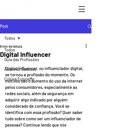
Post
Todos
6 min de leitura
Todos
Digital Influencer
Guia das Profissões
Digital Influencer, ou influenciador digital, 
Cases de Sucesso
se tornou a profissão do momento. Os 
Coluna FutureMe
motivos são o aumento do uso da internet 
pelos consumidores, especialmente as 
redes sociais, além da segurança em 
adquirir algo indicado por alguém 
considerado de confiança. Você se 
identifica com essa profissão? Quer saber 
tudo sobre como ser um influenciador de 
pessoas? Continue lendo que nós 