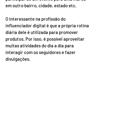
em outro bairro, cidade, estado etc.
O interessante na profissão do 
influenciador digital é que a própria rotina 
diária dele é utilizada para promover 
produtos. Por isso, é possível aproveitar 
muitas atividades do dia a dia para 
interagir com os seguidores e fazer 
divulgações.
Mercado de trabalho
A profissão de digital influencer está cada 
dia mais firme no mercado e a tendência é 
que ela permaneça em crescimento, uma 
vez que as pessoas gostam de saber a 
experiência de alguém em quem elas 
confiam antes de adquirir qualquer 
produto.