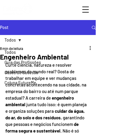
Post
Todos
8 min de leitura
Todos
Engenheiro Ambiental
Guia das Profissões
Curte ciência, natureza e resolver 
problemas do mundo real? Gosta de 
Cases de Sucesso
trabalhar em equipe e ver mudanças 
Coluna FutureMe
concretas acontecendo na sua cidade, na 
empresa do bairro ou até num parque 
estadual? A carreira de 
engenheiro 
ambiental 
junta tudo isso: é quem planeja 
e organiza soluções para 
cuidar da água, 
do ar, do solo e dos resíduos
, garantindo 
que pessoas e negócios funcionem 
de 
forma segura e sustentável
. Não é só 