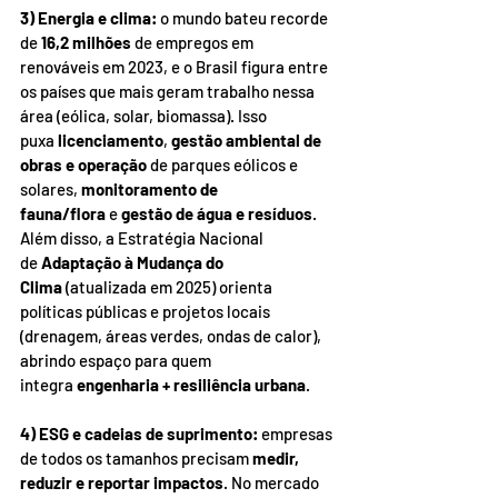
3) Energia e clima:
 o mundo bateu recorde 
de 
16,2 milhões
 de empregos em 
renováveis em 2023, e o Brasil figura entre 
os países que mais geram trabalho nessa 
área (eólica, solar, biomassa). Isso 
puxa 
licenciamento
, 
gestão ambiental de 
obras e operação
 de parques eólicos e 
solares, 
monitoramento de 
fauna/flora
 e 
gestão de água e resíduos
. 
Além disso, a Estratégia Nacional 
de 
Adaptação à Mudança do 
Clima
 (atualizada em 2025) orienta 
políticas públicas e projetos locais 
(drenagem, áreas verdes, ondas de calor), 
abrindo espaço para quem 
integra 
engenharia + resiliência urbana
.
4) ESG e cadeias de suprimento:
 empresas 
de todos os tamanhos precisam 
medir, 
reduzir e reportar impactos
. No mercado 