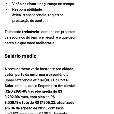
Visão de risco
 e 
segurança
 no campo.
Responsabilidade 
ética
 (transparência, registros, 
prestação de contas).
Todas são 
treináveis
: comece em projetos 
da escola ou do bairro e registre 
o que deu 
certo e o que você melhoraria
.
Salário médio
A remuneração varia bastante por 
cidade, 
setor, porte da empresa e experiência
. 
Como referência 
oficial (CLT)
, o 
Portal 
Salario
 indica que o 
Engenheiro Ambiental 
(CBO 2140-05)
 recebe 
média de R$ 
9.292,99/mês
, com 
piso
 de 
R$ 
9.039,19
 e 
teto
 de 
R$ 17.505,22
, 
atualizado 
em 06 de agosto de 2025
, com base 
em 
1.979 vínculos
 do CAGED e jornada 