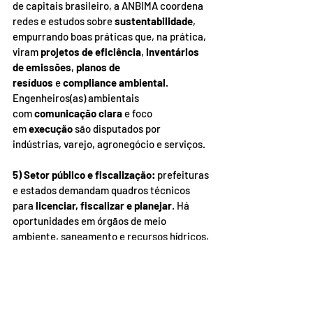
de capitais brasileiro, a ANBIMA coordena 
redes e estudos sobre 
sustentabilidade
, 
empurrando boas práticas que, na prática, 
viram 
projetos de eficiência
, 
inventários 
de emissões
, 
planos de 
resíduos
 e 
compliance ambiental
. 
Engenheiros(as) ambientais 
com 
comunicação clara
 e foco 
em 
execução
 são disputados por 
indústrias, varejo, agronegócio e serviços.
5) Setor público e fiscalização:
 prefeituras 
e estados demandam quadros técnicos 
para 
licenciar, fiscalizar e planejar
. Há 
oportunidades em órgãos de meio 
ambiente, saneamento e recursos hídricos, 
além de 
consórcios intermunicipais
. 
Mesmo em ciclos de orçamento mais 
apertados, projetos com recurso 
de 
bancos de fomento
 e 
parcerias
 seguem 