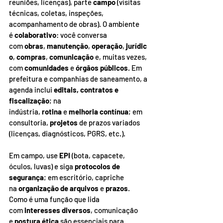
reuniões, licenças), parte 
campo
 (visitas 
técnicas, coletas, inspeções, 
acompanhamento de obras). O ambiente 
é 
colaborativo
: você conversa 
com 
obras
, 
manutenção
, 
operação
, 
jurídic
o
, 
compras
, 
comunicação
 e, muitas vezes, 
com 
comunidades
 e 
órgãos públicos
. Em 
prefeitura e companhias de saneamento, a 
agenda inclui 
editais, contratos e 
fiscalização
; na 
indústria, 
rotina
 e 
melhoria contínua
; em 
consultoria, 
projetos
 de prazos variados 
(licenças, diagnósticos, PGRS, etc.).
Em campo, use 
EPI
 (bota, capacete, 
óculos, luvas) e siga 
protocolos de 
segurança
; em escritório, capriche 
na 
organização de arquivos
 e 
prazos
. 
Como é uma função que lida 
com 
interesses diversos
, comunicação 
e 
postura ética 
são essenciais para 