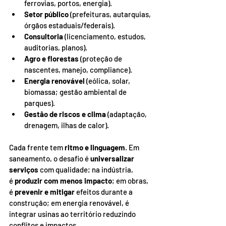
ferrovias, portos, energia).
Setor público
 (prefeituras, autarquias, 
órgãos estaduais/federais).
Consultoria
 (licenciamento, estudos, 
auditorias, planos).
Agro e florestas
 (proteção de 
nascentes, manejo, compliance).
Energia renovável
 (eólica, solar, 
biomassa; gestão ambiental de 
parques).
Gestão de riscos e clima
 (adaptação, 
drenagem, ilhas de calor).
Cada frente tem 
ritmo e linguagem
. Em 
saneamento, o desafio é 
universalizar 
serviços
 com qualidade; na indústria, 
é 
produzir com menos impacto
; em obras, 
é 
prevenir e mitigar
 efeitos durante a 
construção; em energia renovável, é 
integrar usinas ao território reduzindo 
conflitos e impactos.