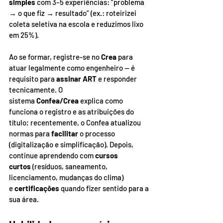
simples
 com 3–5 experiências: “problema 
→ o que fiz → resultado” (ex.: roteirizei 
coleta seletiva na escola e reduzimos lixo 
em 25%).
Ao se formar, registre-se no 
Crea
 para 
atuar legalmente como engenheiro — é 
requisito para 
assinar ART
 e responder 
tecnicamente. O 
sistema 
Confea/Crea
 explica como 
funciona o registro e as atribuições do 
título; recentemente, o Confea atualizou 
normas para 
facilitar
 o processo 
(digitalização e simplificação). Depois, 
continue aprendendo com 
cursos 
curtos
 (resíduos, saneamento, 
licenciamento, mudanças do clima) 
e 
certificações
 quando fizer sentido para a 
sua área.