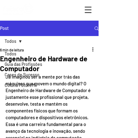
Post
Todos
6 min de leitura
Todos
Engenheiro de Hardware de
Guia das Profissões
Computador
Cases de Sucesso
Já imaginou ser a mente por trás das 
máquinas que movem o mundo digital? O 
Coluna FutureMe
Engenheiro de Hardware de Computador é 
justamente esse profissional que projeta, 
desenvolve, testa e mantém os 
componentes físicos que formam os 
computadores e dispositivos eletrônicos. 
Essa é uma carreira fundamental para o 
avanço da tecnologia e inovação, sendo 
essencial na indústria da computação, 