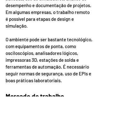
desempenho e documentação de projetos. 
Em algumas empresas, o trabalho remoto 
é possível para etapas de design e 
simulação.
O ambiente pode ser bastante tecnológico, 
com equipamentos de ponta, como 
osciloscópios, analisadores lógicos, 
impressoras 3D, estações de solda e 
ferramentas de automação. É necessário 
seguir normas de segurança, uso de EPIs e 
boas práticas laboratoriais.
Mercado de trabalho
O mercado de trabalho para Engenheiros 
de Hardware é promissor, principalmente 
com o avanço das tecnologias digitais e a 
demanda crescente por dispositivos 