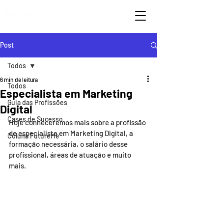
Post
Todos
6 min de leitura
Todos
Especialista em Marketing
Guia das Profissões
Digital
Cases de Sucesso
Hoje conheceremos mais sobre a profissão 
de especialista em Marketing Digital, a 
Coluna FutureMe
formação necessária, o salário desse 
profissional, áreas de atuação e muito 
mais. 