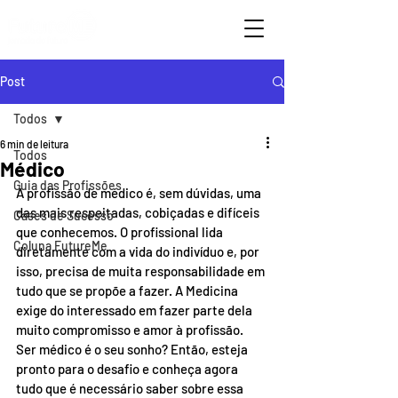
Post
Todos
6 min de leitura
Todos
Médico
Guia das Profissões
A profissão de médico é, sem dúvidas, uma 
das mais respeitadas, cobiçadas e difíceis 
Cases de Sucesso
que conhecemos. O profissional lida 
Coluna FutureMe
diretamente com a vida do indivíduo e, por 
isso, precisa de muita responsabilidade em 
tudo que se propõe a fazer. A Medicina 
exige do interessado em fazer parte dela 
muito compromisso e amor à profissão. 
Ser médico é o seu sonho? Então, esteja 
pronto para o desafio e conheça agora 
tudo que é necessário saber sobre essa 