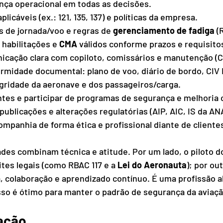
ança operacional em todas as decisões.
icáveis (ex.: 121, 135, 137) e políticas da empresa.
s de jornada/voo e regras de 
gerenciamento de fadiga
 (
 habilitações e 
CMA
 válidos conforme prazos e requisito
nicação clara com copiloto, comissários e manutenção (
midade documental: plano de voo, diário de bordo, CIV D
egridade da aeronave e dos passageiros/carga.
ntes e participar de programas de segurança e melhoria 
publicações e alterações regulatórias (AIP, AIC, IS da AN
mpanhia de forma ética e profissional diante de cliente
des combinam técnica e atitude. Por um lado, o piloto d
tes legais (como RBAC 117 e a 
Lei do Aeronauta
); por out
, colaboração e aprendizado contínuo. É uma profissão 
so é ótimo para manter o padrão de segurança da aviaçã
ação