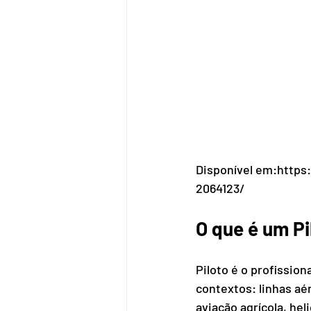
Disponível em:
https
2064123/
O que é um Pi
Piloto é o profissio
contextos: linhas aé
aviação agrícola, hel