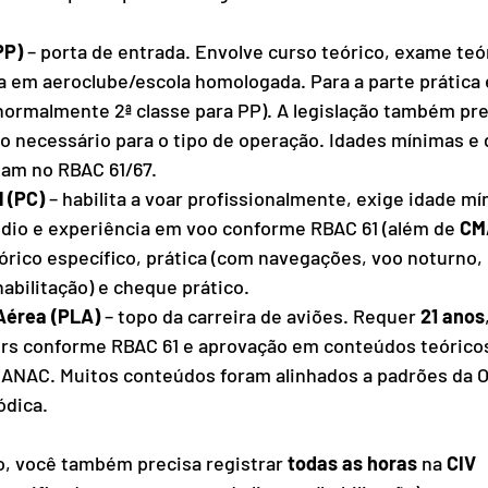
PP)
 – porta de entrada. Envolve curso teórico, exame teó
a em aeroclube/escola homologada. Para a parte prática 
(normalmente 2ª classe para PP). A legislação também pre
o necessário para o tipo de operação. Idades mínimas e
tam no RBAC 61/67.
l (PC)
 – habilita a voar profissionalmente, exige idade mí
édio e experiência em voo conforme RBAC 61 (além de 
CMA
eórico específico, prática (com navegações, voo noturno,
abilitação) e cheque prático.
 Aérea (PLA)
 – topo da carreira de aviões. Requer 
21 anos
rs conforme RBAC 61 e aprovação em conteúdos teórico
a ANAC. Muitos conteúdos foram alinhados a padrões da 
ódica.
, você também precisa registrar 
todas as horas
 na 
CIV 