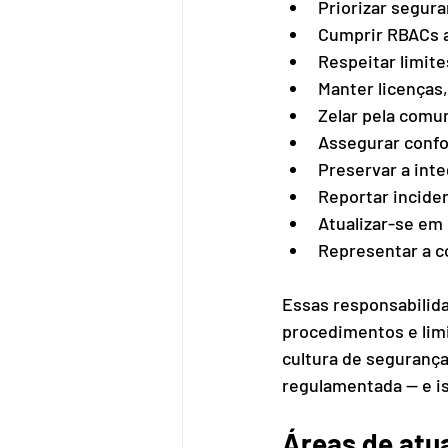
Priorizar segur
Cumprir RBACs apl
Respeitar limite
Manter licenças,
Zelar pela comu
Assegurar confor
Preservar a int
Reportar incide
Atualizar-se em 
Representar a co
Essas responsabilida
procedimentos e limi
cultura de segurança
regulamentada — e is
Áreas de atu