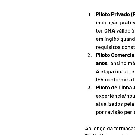
Piloto Privado (
instrução prátic
ter 
CMA
 válido 
em inglês quand
requisitos cons
Piloto Comercia
anos
, ensino m
A etapa inclui t
IFR conforme a h
Piloto de Linha
experiência/hou
atualizados pel
por revisão peri
Ao longo da formação