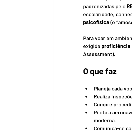
padronizadas pelo 
R
escolaridade, conhec
psicofísica
 (o famos
Para voar em ambient
exigida 
proficiência 
Assessment).
O que faz
Planeja cada voo
Realiza inspeçõ
Cumpre procedim
Pilota a aerona
moderna.
Comunica-se com