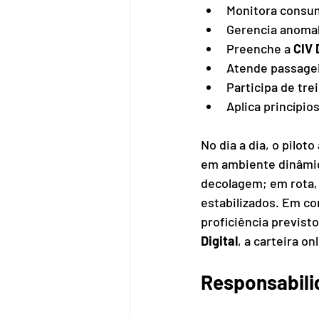
Monitora consum
Gerencia anomal
Preenche a 
CIV 
Atende passagei
Participa de tre
Aplica princípios
No dia a dia, o pilo
em ambiente dinâmi
decolagem; em rota,
estabilizados. Em co
proficiência previsto
Digital
, a carteira o
Responsabili