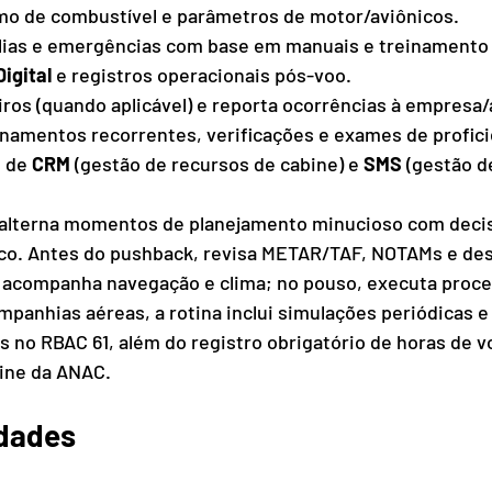
o de combustível e parâmetros de motor/aviônicos.
ias e emergências com base em manuais e treinamento
Digital
 e registros operacionais pós-voo.
ros (quando aplicável) e reporta ocorrências à empresa/
inamentos recorrentes, verificações e exames de profici
 de 
CRM
 (gestão de recursos de cabine) e 
SMS
 (gestão d
to alterna momentos de planejamento minucioso com deci
co. Antes do pushback, revisa METAR/TAF, NOTAMs e de
 acompanha navegação e clima; no pouso, executa proc
mpanhias aéreas, a rotina inclui simulações periódicas 
s no RBAC 61, além do registro obrigatório de horas de v
nline da ANAC.
dades