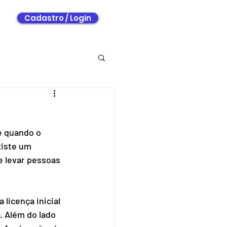
O
Cadastro / Login
e quando o 
xiste um 
e levar pessoas 
licença inicial 
. Além do lado 