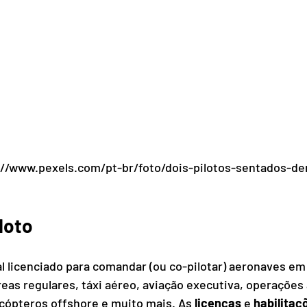
://www.pexels.com/pt-br/foto/dois-pilotos-sentados-de
loto
nal licenciado para comandar (ou co-pilotar) aeronaves em
reas regulares, táxi aéreo, aviação executiva, operações
icópteros offshore e muito mais. As 
licenças
 e 
habilitaç