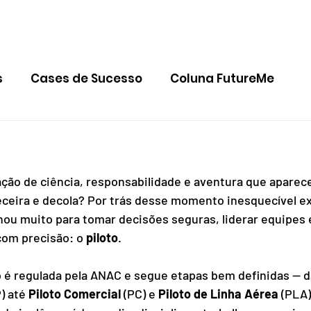
HOME
QUEM SOMOS
BLOG
FAQ
CONTAT
s
Cases de Sucesso
Coluna FutureMe
ção de ciência, responsabilidade e aventura que aparec
eceira e decola? Por trás desse momento inesquecível e
inou muito para tomar decisões seguras, liderar equipes 
com precisão: o 
piloto
.
o é regulada pela ANAC e segue etapas bem definidas — da 
) até 
Piloto Comercial
 (PC) e 
Piloto de Linha Aérea
 (PLA)