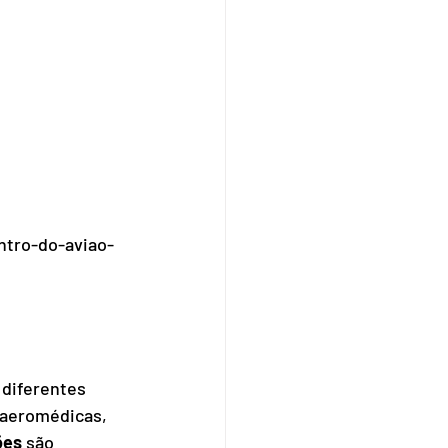
ntro-do-aviao-
 diferentes 
 aeromédicas, 
ões
 são 