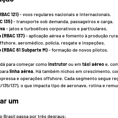
RBAC 121)
 – voos regulares nacionais e internacionais.
C 135)
 – transporte sob demanda, passageiros e carga.
iva
 – jatos e turboélices corporativos e particulares.
a (RBAC 137)
 – aplicação aérea e fomento à produção rura
offshore, aeromédico, polícia, resgate e inspeções.
o (RBAC 61 Subparte M)
 – formação de novos pilotos.
l: dá para começar como 
instrutor
 ou em 
táxi aéreo
 e, co
para 
linha aérea
. Há também nichos em crescimento, co
xpressa e operações offshore. Cada segmento segue reg
1/135/137), o que impacta tipo de aeronave, rotina e rem
nar um
o Brasil passa por três degraus: