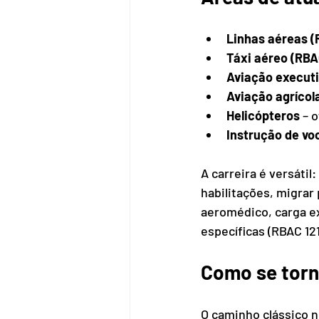
Linhas aéreas (
Táxi aéreo (RBA
Aviação execut
Aviação agrícol
Helicópteros
 – 
Instrução de vo
A carreira é versáti
habilitações, migrar 
aeromédico, carga e
específicas (RBAC 12
Como se tor
O caminho clássico n