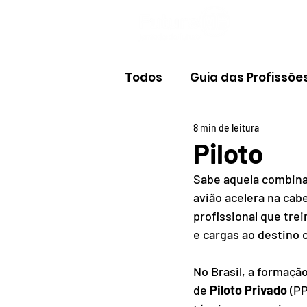
Todos
Guia das Profissõe
8 min de leitura
Piloto
Sabe aquela combina
avião acelera na cab
profissional que tre
e cargas ao destino 
No Brasil, a formaçã
de 
Piloto Privado
 (PP