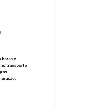
l.
m horas e 
mo transporte 
ras 
uneração.