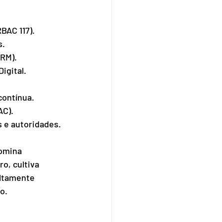
RBAC 117).
s.
CRM).
igital.
contínua.
AC).
s e autoridades.
omina 
ro, cultiva 
altamente 
o.