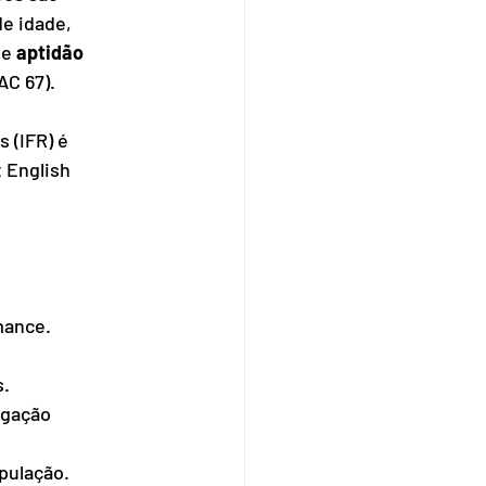
e idade, 
e 
aptidão 
C 67). 
 (IFR) é 
 English 
mance.
s.
egação 
pulação.