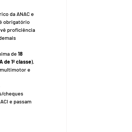
rico da ANAC e 
é obrigatório 
vê proficiência 
 demais 
nima de 
18 
 de 1ª classe
). 
 multimotor e 
, 
s/cheques 
OACI e passam 