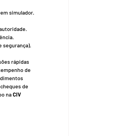
 em simulador.
autoridade.
ência.
e segurança).
sões rápidas 
sempenho de 
edimentos 
e cheques de 
oo na 
CIV 