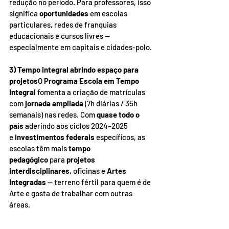
redução no período. Para professores, isso 
significa 
oportunidades
 em escolas 
particulares, redes de franquias 
educacionais e cursos livres — 
especialmente em capitais e cidades-polo.
3) Tempo integral abrindo espaço para 
projetos
O 
Programa Escola em Tempo 
Integral
 fomenta a criação de matrículas 
com 
jornada ampliada
 (7h diárias / 35h 
semanais) nas redes. Com 
quase todo o 
país
 aderindo aos ciclos 2024–2025 
e 
investimentos federais
 específicos, as 
escolas têm mais 
tempo 
pedagógico
 para 
projetos 
interdisciplinares
, oficinas e 
Artes 
Integradas
 — terreno fértil para quem é de 
Arte e gosta de trabalhar com outras 
áreas.
4) BNCC consolidada e Artes Integradas 