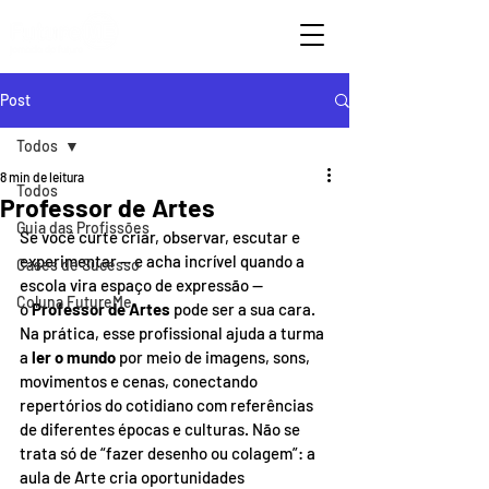
Post
Todos
8 min de leitura
Todos
Professor de Artes
Guia das Profissões
Se você curte criar, observar, escutar e 
experimentar — e acha incrível quando a 
Cases de Sucesso
escola vira espaço de expressão — 
Coluna FutureMe
o 
Professor de Artes
 pode ser a sua cara. 
Na prática, esse profissional ajuda a turma 
a 
ler o mundo
 por meio de imagens, sons, 
movimentos e cenas, conectando 
repertórios do cotidiano com referências 
de diferentes épocas e culturas. Não se 
trata só de “fazer desenho ou colagem”: a 
aula de Arte cria oportunidades 