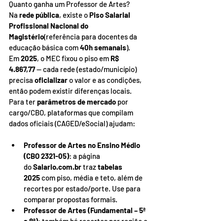
Quanto ganha um Professor de Artes? 
Na 
rede pública
, existe o 
Piso Salarial 
Profissional Nacional do 
Magistério
(referência para docentes da 
educação básica com 
40h semanais
). 
Em 
2025
, o MEC fixou o piso em 
R$ 
4.867,77
 — cada rede (estado/município) 
precisa 
oficializar
 o valor e as condições, 
então podem existir diferenças locais.
Para ter 
parâmetros de mercado
 por 
cargo/CBO, plataformas que compilam 
dados oficiais (CAGED/eSocial) ajudam:
Professor de Artes no Ensino Médio 
(CBO 2321-05)
: a página 
do 
Salario.com.br
 traz 
tabelas 
2025
 com piso, média e teto, além de 
recortes por estado/porte. Use para 
comparar propostas formais.
Professor de Artes (Fundamental – 5ª 