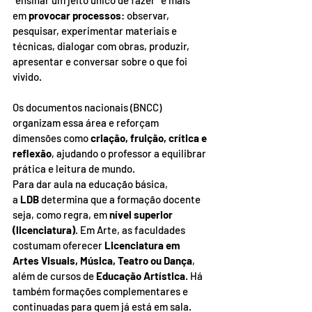
“ensinar um jeito único de fazer” e mais 
em 
provocar processos
: observar, 
pesquisar, experimentar materiais e 
técnicas, dialogar com obras, produzir, 
apresentar e conversar sobre o que foi 
vivido. 
Os documentos nacionais (BNCC) 
organizam essa área e reforçam 
dimensões como 
criação, fruição, crítica e 
reflexão
, ajudando o professor a equilibrar 
prática e leitura de mundo.
Para dar aula na educação básica, 
a 
LDB
 determina que a formação docente 
seja, como regra, em 
nível superior 
(licenciatura)
. Em Arte, as faculdades 
costumam oferecer 
Licenciatura em 
Artes Visuais, Música, Teatro ou Dança
, 
além de cursos de 
Educação Artística
. Há 
também formações complementares e 
continuadas para quem já está em sala.