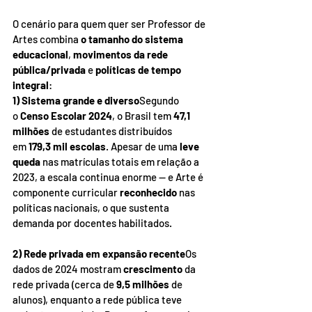
O cenário para quem quer ser Professor de 
Artes combina 
o tamanho do sistema 
educacional
, 
movimentos da rede 
pública/privada
 e 
políticas de tempo 
integral
:
1) Sistema grande e diverso
Segundo 
o 
Censo Escolar 2024
, o Brasil tem 
47,1 
milhões
 de estudantes distribuídos 
em 
179,3 mil escolas
. Apesar de uma 
leve 
queda
 nas matrículas totais em relação a 
2023, a escala continua enorme — e Arte é 
componente curricular 
reconhecido
 nas 
políticas nacionais, o que sustenta 
demanda por docentes habilitados.
2) Rede privada em expansão recente
Os 
dados de 2024 mostram 
crescimento
 da 
rede privada (cerca de 
9,5 milhões
 de 
alunos), enquanto a rede pública teve 