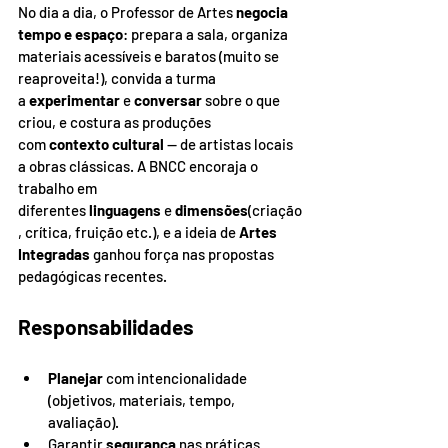
No dia a dia, o Professor de Artes 
negocia 
tempo e espaço
: prepara a sala, organiza 
materiais acessíveis e baratos (muito se 
reaproveita!), convida a turma 
a 
experimentar
 e 
conversar
 sobre o que 
criou, e costura as produções 
com 
contexto cultural
 — de artistas locais 
a obras clássicas. A BNCC encoraja o 
trabalho em 
diferentes 
linguagens
 e 
dimensões
(criação
, crítica, fruição etc.), e a ideia de 
Artes 
Integradas
 ganhou força nas propostas 
pedagógicas recentes.
Responsabilidades
Planejar
 com intencionalidade 
(objetivos, materiais, tempo, 
avaliação).
Garantir 
segurança
 nas práticas 