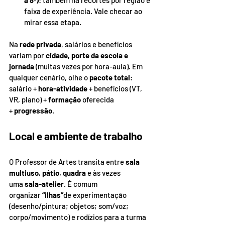
a 8ª)
: também há recortes por região e 
faixa de experiência. Vale checar ao 
mirar essa etapa.
Na 
rede privada
, salários e benefícios 
variam por 
cidade, porte da escola e 
jornada
 (muitas vezes por hora-aula). Em 
qualquer cenário, olhe o 
pacote total
: 
salário + 
hora-atividade
 + benefícios (VT, 
VR, plano) + 
formação
 oferecida 
+ 
progressão
.
Local e ambiente de trabalho
O Professor de Artes transita entre 
sala 
multiuso
, 
pátio
, 
quadra
 e às vezes 
uma 
sala-atelier
. É comum 
organizar 
“ilhas”
de experimentação 
(desenho/pintura; objetos; som/voz; 
corpo/movimento) e rodízios para a turma 