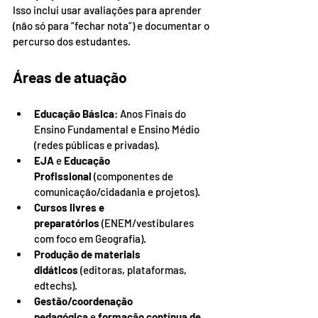
Isso inclui usar avaliações para aprender 
(não só para “fechar nota”) e documentar o 
percurso dos estudantes.
Áreas de atuação
Educação Básica
: Anos Finais do 
Ensino Fundamental e Ensino Médio 
(redes públicas e privadas).
EJA
 e 
Educação 
Profissional
 (componentes de 
comunicação/cidadania e projetos).
Cursos livres e 
preparatórios
 (ENEM/vestibulares 
com foco em Geografia).
Produção de materiais 
didáticos
 (editoras, plataformas, 
edtechs).
Gestão/coordenação 
pedagógica
 e 
formação contínua de 