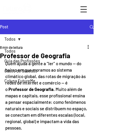
Post
Todos
8 min de leitura
Todos
Professor de Geografia
Guia das Profissões
Quem ajuda a gente a “ler” o mundo — do 
bairro em que moramos ao sistema 
Cases de Sucesso
climático global, das rotas de migração às 
Coluna FutureMe
redes de internet e comércio — é 
o 
Professor de Geografia
. Muito além de 
mapas e capitais, esse profissional ensina 
a pensar espacialmente: como fenômenos 
naturais e sociais se distribuem no espaço, 
se conectam em diferentes escalas (local, 
regional, global) e impactam a vida das 
pessoas. 