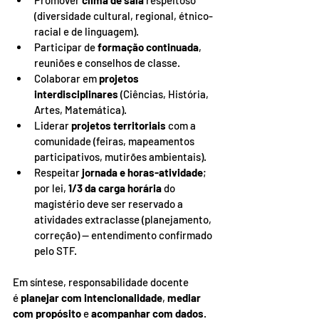
Promover 
clima de sala
 respeitoso 
(diversidade cultural, regional, étnico-
racial e de linguagem).
Participar de 
formação continuada
, 
reuniões e conselhos de classe.
Colaborar em 
projetos 
interdisciplinares
 (Ciências, História, 
Artes, Matemática).
Liderar 
projetos territoriais
 com a 
comunidade (feiras, mapeamentos 
participativos, mutirões ambientais).
Respeitar 
jornada e horas-atividade
; 
por lei, 
1/3 da carga horária
 do 
magistério deve ser reservado a 
atividades extraclasse (planejamento, 
correção) — entendimento confirmado 
pelo STF.
Em síntese, responsabilidade docente 
é 
planejar com intencionalidade
, 
mediar 
com propósito
 e 
acompanhar com dados
. 