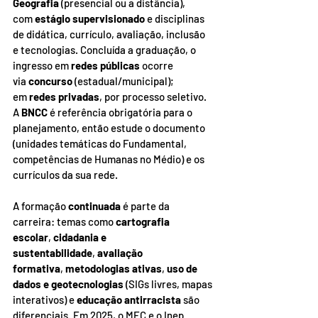
Geografia
 (presencial ou a distância), 
com 
estágio supervisionado
 e disciplinas 
de didática, currículo, avaliação, inclusão 
e tecnologias. Concluída a graduação, o 
ingresso em 
redes públicas 
ocorre 
via 
concurso
 (estadual/municipal); 
em 
redes privadas
, por processo seletivo. 
A 
BNCC
 é referência obrigatória para o 
planejamento, então estude o documento 
(unidades temáticas do Fundamental, 
competências de Humanas no Médio) e os 
currículos da sua rede.
A formação 
continuada
 é parte da 
carreira: temas como 
cartografia 
escolar
, 
cidadania e 
sustentabilidade
, 
avaliação 
formativa
, 
metodologias ativas
, 
uso de 
dados e geotecnologias
 (SIGs livres, mapas 
interativos) e 
educação antirracista
 são 
diferenciais. Em 2025, o MEC e o Inep 