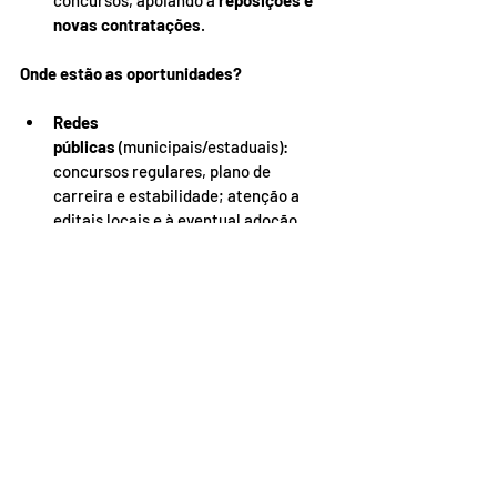
concursos, apoiando a 
reposições e 
novas contratações
.
Onde estão as oportunidades?
Redes 
públicas
 (municipais/estaduais): 
concursos regulares, plano de 
carreira e estabilidade; atenção a 
editais locais e à eventual adoção 
da 
PND
 como etapa no processo.
Redes privadas
: escolas tradicionais 
e grupos educacionais (regular, 
integral, bilíngue), com variação 
salarial por capital/interior.
Edtechs e editoras
: produção 
de 
recursos didáticos
, 
roteiros de 
vídeo-aula
, 
bancos de 
itens
 e 
simulados 
alinhados à BNCC.
Cursos preparatórios
: foco 
em 
Geografia e Atualidades
 para 