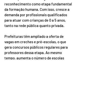
reconhecimento como etapa fundamental 
da formação humana. Com isso, cresce a 
demanda por profissionais qualificados 
para atuar com crianças de 0 a 5 anos, 
tanto na rede pública quanto privada.
Prefeituras têm ampliado a oferta de 
vagas em creches e pré-escolas, o que 
gera concursos públicos regulares para 
professores dessa etapa. Ao mesmo 
tempo, aumenta o número de escolas 
particulares e organizações sociais 
voltadas para a infância.
A tendência é de maior valorização da 
primeira infância, com foco na formação 
integral da criança. Isso exige professores 
cada vez mais bem preparados, capazes de 
atuar com planejamento, afeto, 
criatividade e compromisso com o 