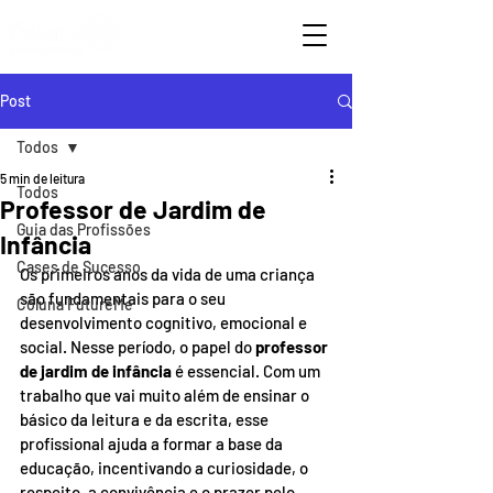
Post
Todos
5 min de leitura
Todos
Professor de Jardim de
Guia das Profissões
Infância
Cases de Sucesso
Os primeiros anos da vida de uma criança 
são fundamentais para o seu 
Coluna FutureMe
desenvolvimento cognitivo, emocional e 
social. Nesse período, o papel do 
professor 
de jardim de infância
 é essencial. Com um 
trabalho que vai muito além de ensinar o 
básico da leitura e da escrita, esse 
profissional ajuda a formar a base da 
educação, incentivando a curiosidade, o 
respeito, a convivência e o prazer pelo 